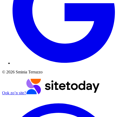
©
2026
Sminia Terrazzo
Ook zo’n site?