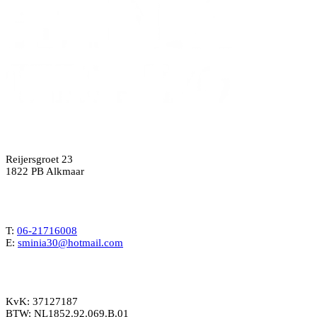
Adres
Reijersgroet 23
1822 PB Alkmaar
Contact
T:
06-21716008
E:
sminia30@hotmail.com
Gegevens
KvK: 37127187
BTW: NL1852.92.069.B.01